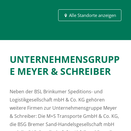
ren
Alle Standorte anzeigen
Karte
laden
Google
Maps immer
entsperren
UNTERNEHMENSGRUPP
E MEYER & SCHREIBER
Neben der BSL Brinkumer Speditions- und
Logistikgesellschaft mbH & Co. KG gehören
weitere Firmen zur Unternehmensgruppe Meyer
& Schreiber: Die M+S Transporte GmbH & Co. KG,
die BSG Bremer Sand-Handelsgesellschaft mbH