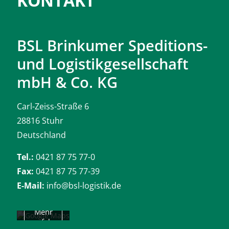
KONTAKT
BSL Brinkumer Speditions-
und Logistikgesellschaft
mbH & Co. KG
Carl-Zeiss-Straße 6
Mit dem
28816 Stuhr
Laden der
Deutschland
Karte
akzeptiere
n Sie die
Tel.:
0421 87 75 77-0
Datenschu
Fax:
0421 87 75 77-39
tzerklärun
g von
E-Mail:
info@bsl-logistik.de
Google.
Mehr
erfah